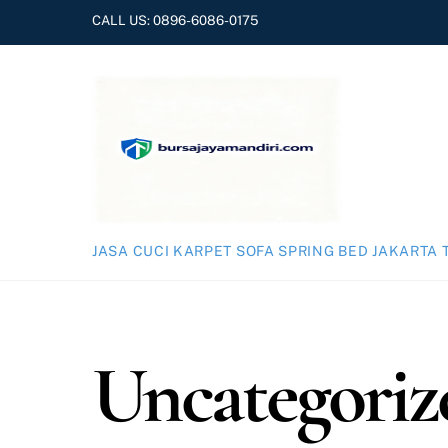
Skip
CALL US:
0896-6086-0175
to
content
JASA CUCI KARPET SOFA SPRING BED JAKARTA 
Uncategoriz