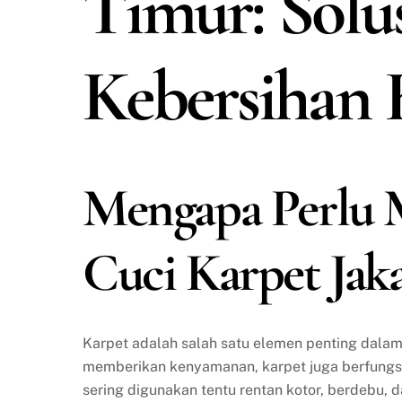
Timur: Solus
Kebersihan 
Mengapa Perlu 
Cuci Karpet Jak
Karpet adalah salah satu elemen penting dalam 
memberikan kenyamanan, karpet juga berfungs
sering digunakan tentu rentan kotor, berdebu, 