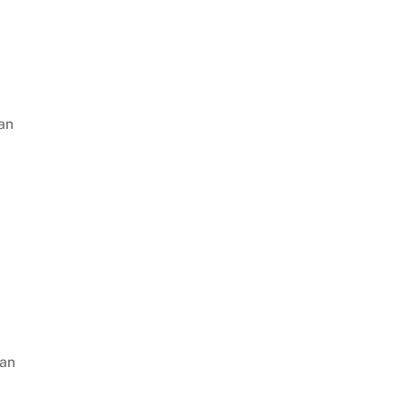
an
gan