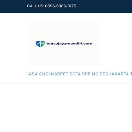
Skip
CALL US:
0896-6086-0175
to
content
JASA CUCI KARPET SOFA SPRING BED JAKARTA 