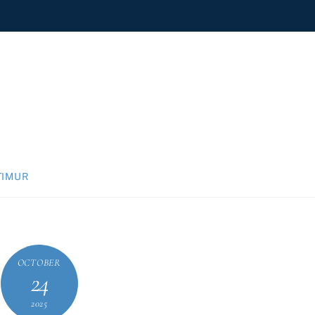
TIMUR
OCTOBER
24
2025