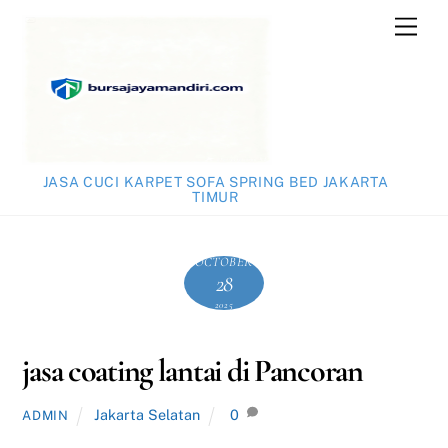
Skip
Men
to
content
JASA CUCI KARPET SOFA SPRING BED JAKARTA
TIMUR
OCTOBER
28
2025
jasa coating lantai di Pancoran
Jakarta Selatan
0
ADMIN