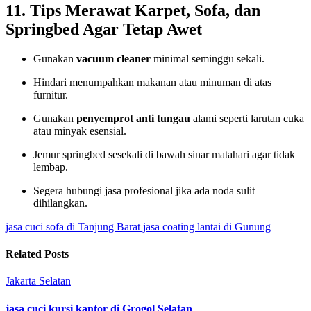
11. Tips Merawat Karpet, Sofa, dan
Springbed Agar Tetap Awet
Gunakan
vacuum cleaner
minimal seminggu sekali.
Hindari menumpahkan makanan atau minuman di atas
furnitur.
Gunakan
penyemprot anti tungau
alami seperti larutan cuka
atau minyak esensial.
Jemur springbed sesekali di bawah sinar matahari agar tidak
lembap.
Segera hubungi jasa profesional jika ada noda sulit
dihilangkan.
jasa cuci sofa di Tanjung Barat
jasa coating lantai di Gunung
Related Posts
Jakarta Selatan
jasa cuci kursi kantor di Grogol Selatan