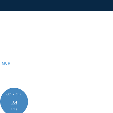
TIMUR
OCTOBER
24
2025