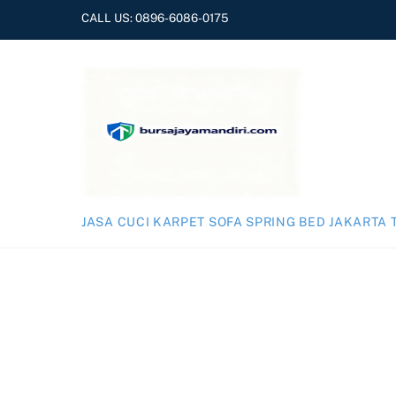
Skip
CALL US:
0896-6086-0175
to
content
JASA CUCI KARPET SOFA SPRING BED JAKARTA 