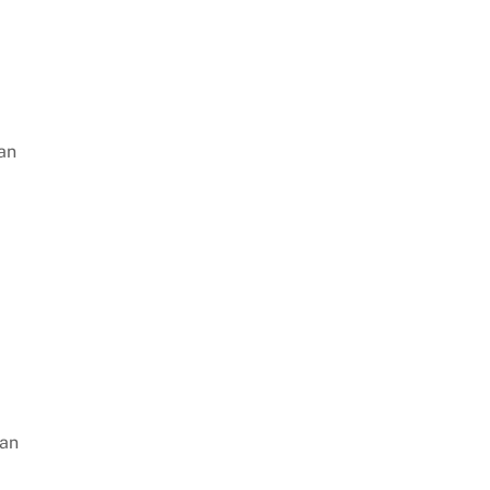
an
gan