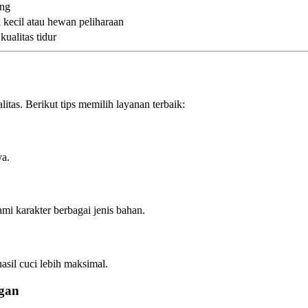
ang
k kecil atau hewan peliharaan
ualitas tidur
itas. Berikut tips memilih layanan terbaik:
ya.
 karakter berbagai jenis bahan.
sil cuci lebih maksimal.
gan