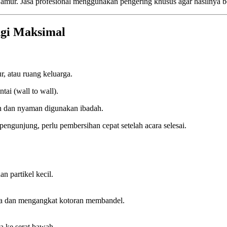
amur. Jasa profesional menggunakan pengering khusus agar hasilnya b
ngi Maksimal
, atau ruang keluarga.
ai (wall to wall).
ih dan nyaman digunakan ibadah.
 pengunjung, perlu pembersihan cepat setelah acara selesai.
 partikel kecil.
da dan mengangkat kotoran membandel.
a ke serat bawah.