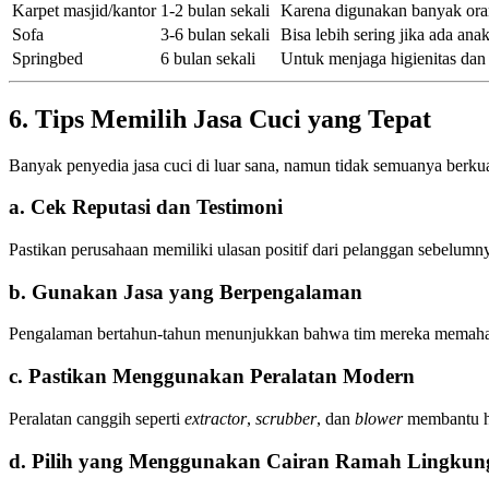
Karpet masjid/kantor
1-2 bulan sekali
Karena digunakan banyak or
Sofa
3-6 bulan sekali
Bisa lebih sering jika ada ana
Springbed
6 bulan sekali
Untuk menjaga higienitas dan k
6. Tips Memilih Jasa Cuci yang Tepat
Banyak penyedia jasa cuci di luar sana, namun tidak semuanya berkual
a. Cek Reputasi dan Testimoni
Pastikan perusahaan memiliki ulasan positif dari pelanggan sebelumn
b. Gunakan Jasa yang Berpengalaman
Pengalaman bertahun-tahun menunjukkan bahwa tim mereka memahami
c. Pastikan Menggunakan Peralatan Modern
Peralatan canggih seperti
extractor
,
scrubber
, dan
blower
membantu ha
d. Pilih yang Menggunakan Cairan Ramah Lingkun