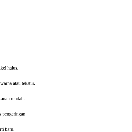
kel halus.
warna atau tekstur.
kanan rendah.
s pengeringan.
ti baru.