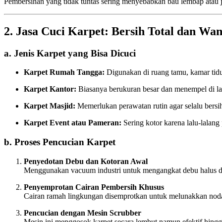
Pembersihan yang tidak tuntas sering menyebabkan bau lembap atau j
2. Jasa Cuci Karpet: Bersih Total dan Wa
a. Jenis Karpet yang Bisa Dicuci
Karpet Rumah Tangga:
Digunakan di ruang tamu, kamar tidur
Karpet Kantor:
Biasanya berukuran besar dan menempel di lant
Karpet Masjid:
Memerlukan perawatan rutin agar selalu bers
Karpet Event atau Pameran:
Sering kotor karena lalu-lalang
b. Proses Pencucian Karpet
Penyedotan Debu dan Kotoran Awal
Menggunakan vacuum industri untuk mengangkat debu halus dan
Penyemprotan Cairan Pembersih Khusus
Cairan ramah lingkungan disemprotkan untuk melunakkan no
Pencucian dengan Mesin Scrubber
Mesin ini menggosok karpet secara lembut namun efektif hingg