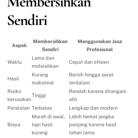
Membersihkan
Sendiri
Membersihkan
Menggunakan Jasa
Aspek
Sendiri
Profesional
Lama dan
Waktu
Cepat dan efisien
melelahkan
Kurang
Bersih hingga serat
Hasil
maksimal
terdalam
Risiko
Rendah karena ditangani
Tinggi
kerusakan
ahli
Peralatan
Terbatas
Lengkap dan modern
Murah di awal,
Lebih hemat jangka
Biaya
tapi hasil
panjang karena hasil
kurang
tahan lama