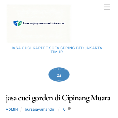
Skip
Men
to
content
JASA CUCI KARPET SOFA SPRING BED JAKARTA
TIMUR
OCTOBER
24
2025
jasa cuci gorden di Cipinang Muara
bursajayamandiri
0
ADMIN