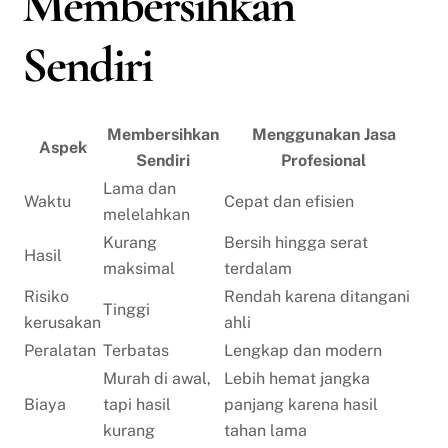
Membersihkan
Sendiri
Membersihkan
Menggunakan Jasa
Aspek
Sendiri
Profesional
Lama dan
Waktu
Cepat dan efisien
melelahkan
Kurang
Bersih hingga serat
Hasil
maksimal
terdalam
Risiko
Rendah karena ditangani
Tinggi
kerusakan
ahli
Peralatan
Terbatas
Lengkap dan modern
Murah di awal,
Lebih hemat jangka
Biaya
tapi hasil
panjang karena hasil
kurang
tahan lama