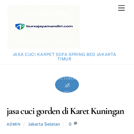
Skip
Men
to
content
JASA CUCI KARPET SOFA SPRING BED JAKARTA
TIMUR
OCTOBER
28
2025
jasa cuci gorden di Karet Kuningan
Jakarta Selatan
0
ADMIN