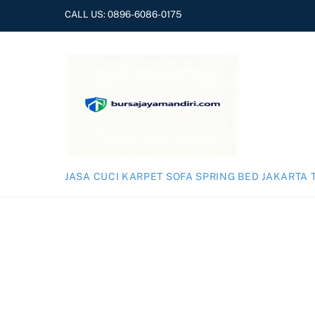
Skip
CALL US:
0896-6086-0175
to
content
JASA CUCI KARPET SOFA SPRING BED JAKARTA 