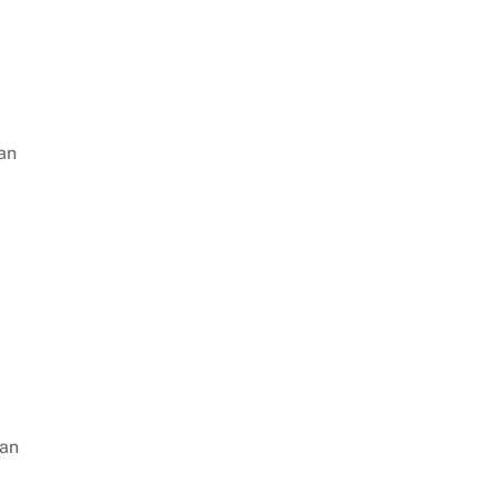
an
gan