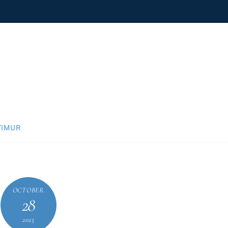
TIMUR
OCTOBER
28
2025