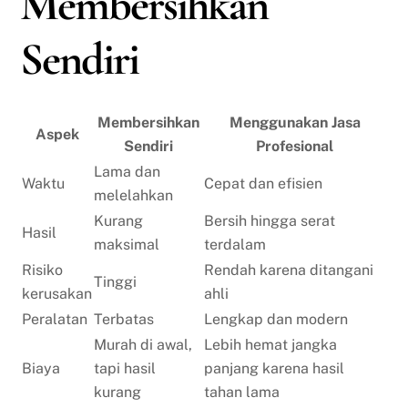
Membersihkan
Sendiri
Membersihkan
Menggunakan Jasa
Aspek
Sendiri
Profesional
Lama dan
Waktu
Cepat dan efisien
melelahkan
Kurang
Bersih hingga serat
Hasil
maksimal
terdalam
Risiko
Rendah karena ditangani
Tinggi
kerusakan
ahli
Peralatan
Terbatas
Lengkap dan modern
Murah di awal,
Lebih hemat jangka
Biaya
tapi hasil
panjang karena hasil
kurang
tahan lama