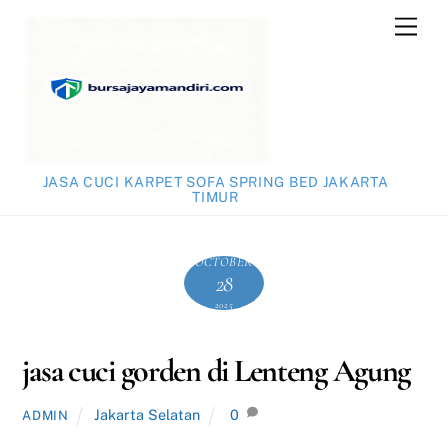
Skip
Men
to
content
JASA CUCI KARPET SOFA SPRING BED JAKARTA
TIMUR
OCTOBER
28
2025
jasa cuci gorden di Lenteng Agung
Jakarta Selatan
0
ADMIN