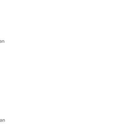
an
gan