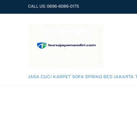
Skip
CALL US:
0896-6086-0175
to
content
JASA CUCI KARPET SOFA SPRING BED JAKARTA 