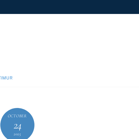
TIMUR
OCTOBER
24
2025