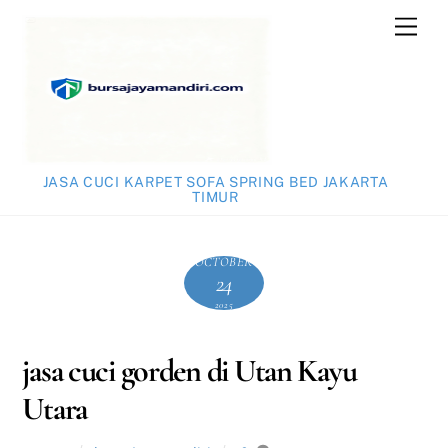
Skip
Men
to
content
JASA CUCI KARPET SOFA SPRING BED JAKARTA
TIMUR
OCTOBER
24
2025
jasa cuci gorden di Utan Kayu
Utara