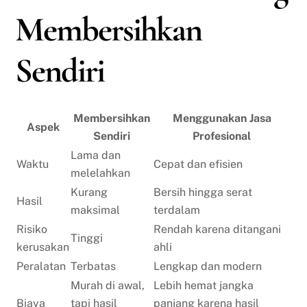
Membersihkan
Sendiri
Membersihkan
Menggunakan Jasa
Aspek
Sendiri
Profesional
Lama dan
Waktu
Cepat dan efisien
melelahkan
Kurang
Bersih hingga serat
Hasil
maksimal
terdalam
Risiko
Rendah karena ditangani
Tinggi
kerusakan
ahli
Peralatan
Terbatas
Lengkap dan modern
Murah di awal,
Lebih hemat jangka
Biaya
tapi hasil
panjang karena hasil