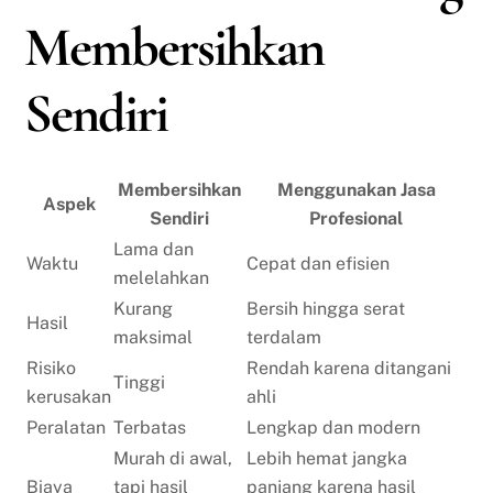
Membersihkan
Sendiri
Membersihkan
Menggunakan Jasa
Aspek
Sendiri
Profesional
Lama dan
Waktu
Cepat dan efisien
melelahkan
Kurang
Bersih hingga serat
Hasil
maksimal
terdalam
Risiko
Rendah karena ditangani
Tinggi
kerusakan
ahli
Peralatan
Terbatas
Lengkap dan modern
Murah di awal,
Lebih hemat jangka
Biaya
tapi hasil
panjang karena hasil