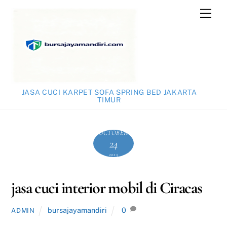
Skip
Men
to
content
JASA CUCI KARPET SOFA SPRING BED JAKARTA
TIMUR
OCTOBER
24
2025
jasa cuci interior mobil di Ciracas
bursajayamandiri
0
ADMIN