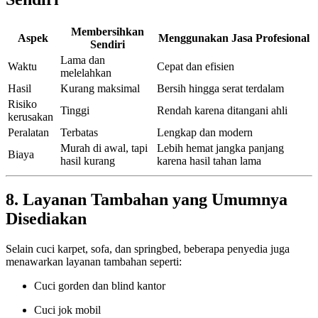
Membersihkan
Aspek
Menggunakan Jasa Profesional
Sendiri
Lama dan
Waktu
Cepat dan efisien
melelahkan
Hasil
Kurang maksimal
Bersih hingga serat terdalam
Risiko
Tinggi
Rendah karena ditangani ahli
kerusakan
Peralatan
Terbatas
Lengkap dan modern
Murah di awal, tapi
Lebih hemat jangka panjang
Biaya
hasil kurang
karena hasil tahan lama
8. Layanan Tambahan yang Umumnya
Disediakan
Selain cuci karpet, sofa, dan springbed, beberapa penyedia juga
menawarkan layanan tambahan seperti:
Cuci gorden dan blind kantor
Cuci jok mobil