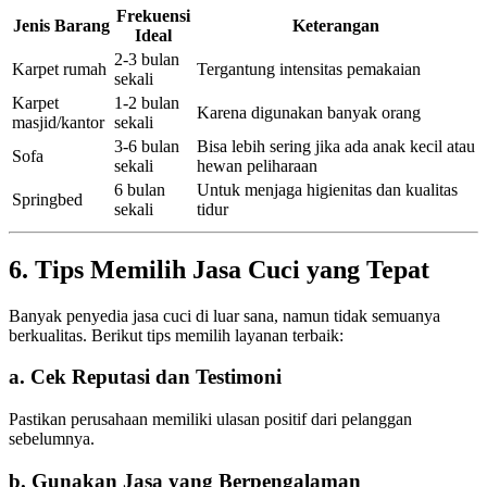
Frekuensi
Jenis Barang
Keterangan
Ideal
2-3 bulan
Karpet rumah
Tergantung intensitas pemakaian
sekali
Karpet
1-2 bulan
Karena digunakan banyak orang
masjid/kantor
sekali
3-6 bulan
Bisa lebih sering jika ada anak kecil atau
Sofa
sekali
hewan peliharaan
6 bulan
Untuk menjaga higienitas dan kualitas
Springbed
sekali
tidur
6. Tips Memilih Jasa Cuci yang Tepat
Banyak penyedia jasa cuci di luar sana, namun tidak semuanya
berkualitas. Berikut tips memilih layanan terbaik:
a. Cek Reputasi dan Testimoni
Pastikan perusahaan memiliki ulasan positif dari pelanggan
sebelumnya.
b. Gunakan Jasa yang Berpengalaman