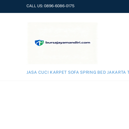
Skip
CALL US:
0896-6086-0175
to
content
JASA CUCI KARPET SOFA SPRING BED JAKARTA 