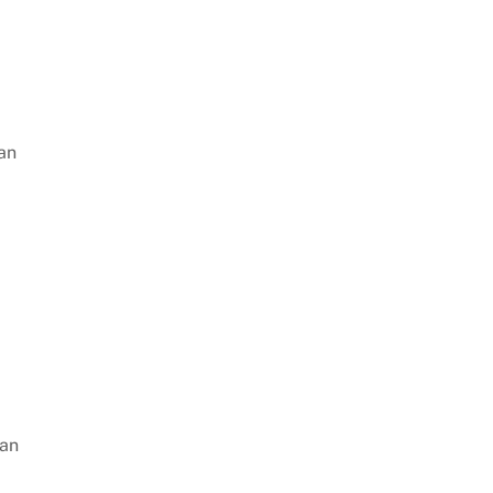
an
gan