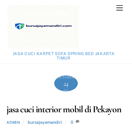
Skip
Men
to
content
JASA CUCI KARPET SOFA SPRING BED JAKARTA
TIMUR
OCTOBER
24
2025
jasa cuci interior mobil di Pekayon
bursajayamandiri
0
ADMIN