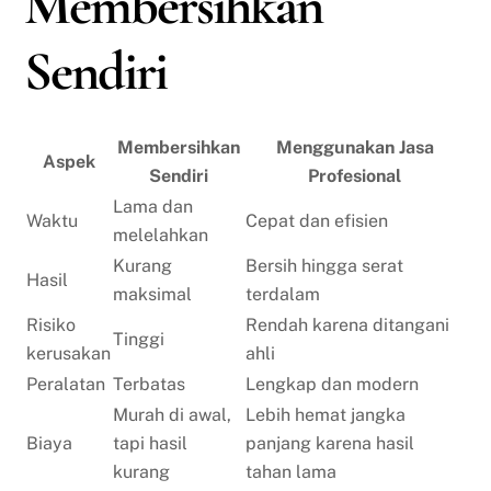
Membersihkan
Sendiri
Membersihkan
Menggunakan Jasa
Aspek
Sendiri
Profesional
Lama dan
Waktu
Cepat dan efisien
melelahkan
Kurang
Bersih hingga serat
Hasil
maksimal
terdalam
Risiko
Rendah karena ditangani
Tinggi
kerusakan
ahli
Peralatan
Terbatas
Lengkap dan modern
Murah di awal,
Lebih hemat jangka
Biaya
tapi hasil
panjang karena hasil
kurang
tahan lama