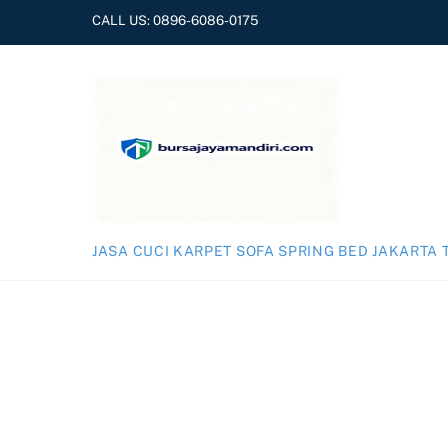
Skip
CALL US:
0896-6086-0175
to
content
JASA CUCI KARPET SOFA SPRING BED JAKARTA 