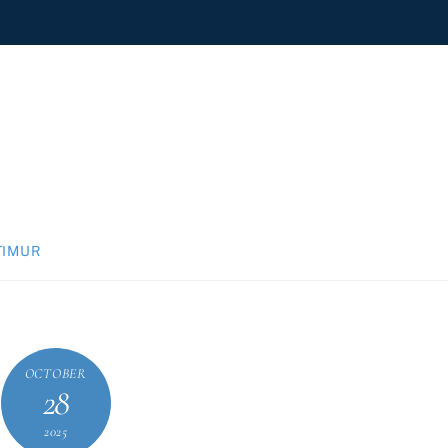
TIMUR
OCTOBER
28
2025