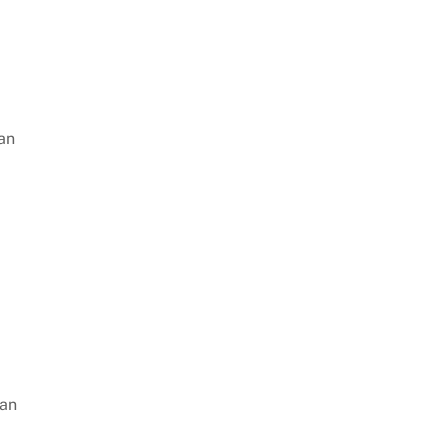
an
gan