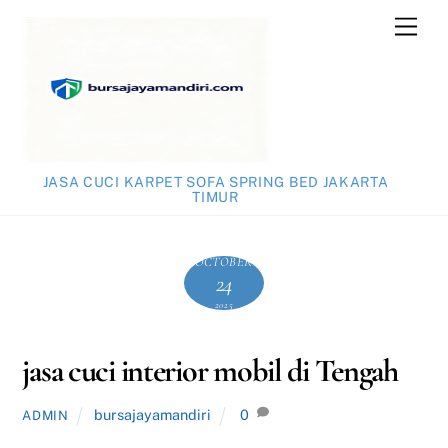
Skip
Men
to
content
JASA CUCI KARPET SOFA SPRING BED JAKARTA
TIMUR
OCTOBER
24
2025
jasa cuci interior mobil di Tengah
bursajayamandiri
0
ADMIN