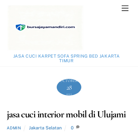
Skip
Men
to
content
JASA CUCI KARPET SOFA SPRING BED JAKARTA
TIMUR
OCTOBER
28
2025
jasa cuci interior mobil di Ulujami
Jakarta Selatan
0
ADMIN