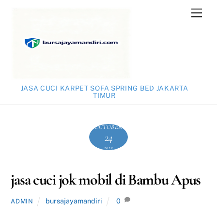
Skip
Men
to
content
JASA CUCI KARPET SOFA SPRING BED JAKARTA
TIMUR
OCTOBER
24
2025
jasa cuci jok mobil di Bambu Apus
bursajayamandiri
0
ADMIN