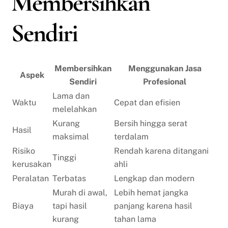
Membersihkan
Sendiri
Membersihkan
Menggunakan Jasa
Aspek
Sendiri
Profesional
Lama dan
Waktu
Cepat dan efisien
melelahkan
Kurang
Bersih hingga serat
Hasil
maksimal
terdalam
Risiko
Rendah karena ditangani
Tinggi
kerusakan
ahli
Peralatan
Terbatas
Lengkap dan modern
Murah di awal,
Lebih hemat jangka
Biaya
tapi hasil
panjang karena hasil
kurang
tahan lama