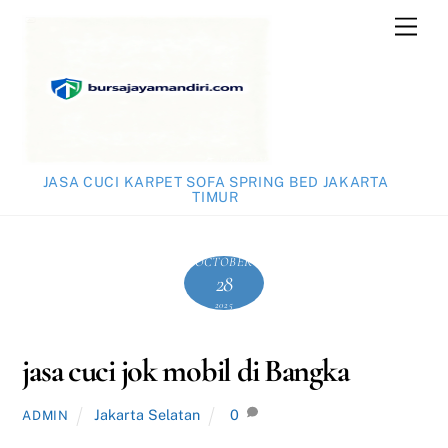
Skip
Men
to
content
JASA CUCI KARPET SOFA SPRING BED JAKARTA
TIMUR
OCTOBER
28
2025
jasa cuci jok mobil di Bangka
Jakarta Selatan
0
ADMIN