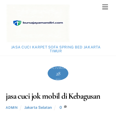
Skip
Men
to
content
JASA CUCI KARPET SOFA SPRING BED JAKARTA
TIMUR
OCTOBER
28
2025
jasa cuci jok mobil di Kebagusan
Jakarta Selatan
0
ADMIN