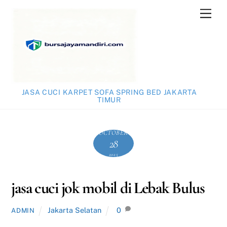
Skip
Men
to
content
JASA CUCI KARPET SOFA SPRING BED JAKARTA
TIMUR
OCTOBER
28
2025
jasa cuci jok mobil di Lebak Bulus
Jakarta Selatan
0
ADMIN