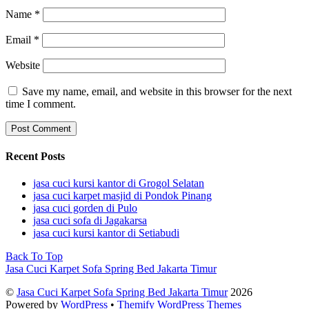
Name
*
Email
*
Website
Save my name, email, and website in this browser for the next
time I comment.
Recent Posts
jasa cuci kursi kantor di Grogol Selatan
jasa cuci karpet masjid di Pondok Pinang
jasa cuci gorden di Pulo
jasa cuci sofa di Jagakarsa
jasa cuci kursi kantor di Setiabudi
Back To Top
Jasa Cuci Karpet Sofa Spring Bed Jakarta Timur
©
Jasa Cuci Karpet Sofa Spring Bed Jakarta Timur
2026
Powered by
WordPress
•
Themify WordPress Themes