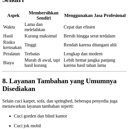
Membersihkan
Aspek
Menggunakan Jasa Profesional
Sendiri
Lama dan
Waktu
Cepat dan efisien
melelahkan
Hasil
Kurang maksimal
Bersih hingga serat terdalam
Risiko
Tinggi
Rendah karena ditangani ahli
kerusakan
Peralatan
Terbatas
Lengkap dan modern
Murah di awal, tapi
Lebih hemat jangka panjang
Biaya
hasil kurang
karena hasil tahan lama
8. Layanan Tambahan yang Umumnya
Disediakan
Selain cuci karpet, sofa, dan springbed, beberapa penyedia juga
menawarkan layanan tambahan seperti:
Cuci gorden dan blind kantor
Cuci jok mobil