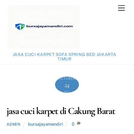
Skip
Men
to
content
JASA CUCI KARPET SOFA SPRING BED JAKARTA
TIMUR
OCTOBER
24
2025
jasa cuci karpet di Cakung Barat
bursajayamandiri
0
ADMIN