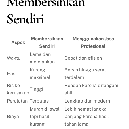
Membersihkan
Sendiri
Membersihkan
Menggunakan Jasa
Aspek
Sendiri
Profesional
Lama dan
Waktu
Cepat dan efisien
melelahkan
Kurang
Bersih hingga serat
Hasil
maksimal
terdalam
Risiko
Rendah karena ditangani
Tinggi
kerusakan
ahli
Peralatan
Terbatas
Lengkap dan modern
Murah di awal,
Lebih hemat jangka
Biaya
tapi hasil
panjang karena hasil
kurang
tahan lama