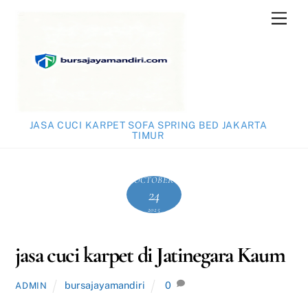
Skip
Men
to
content
JASA CUCI KARPET SOFA SPRING BED JAKARTA
TIMUR
OCTOBER
24
2025
jasa cuci karpet di Jatinegara Kaum
bursajayamandiri
0
ADMIN