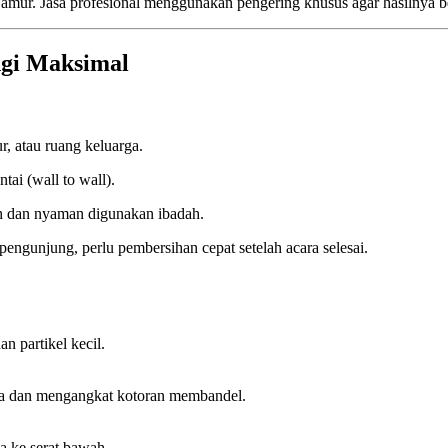
amur. Jasa profesional menggunakan pengering khusus agar hasilnya b
ngi Maksimal
, atau ruang keluarga.
ai (wall to wall).
ih dan nyaman digunakan ibadah.
 pengunjung, perlu pembersihan cepat setelah acara selesai.
 partikel kecil.
da dan mengangkat kotoran membandel.
a ke serat bawah.