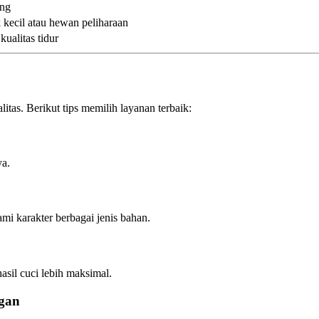
ang
k kecil atau hewan peliharaan
ualitas tidur
itas. Berikut tips memilih layanan terbaik:
ya.
 karakter berbagai jenis bahan.
sil cuci lebih maksimal.
gan