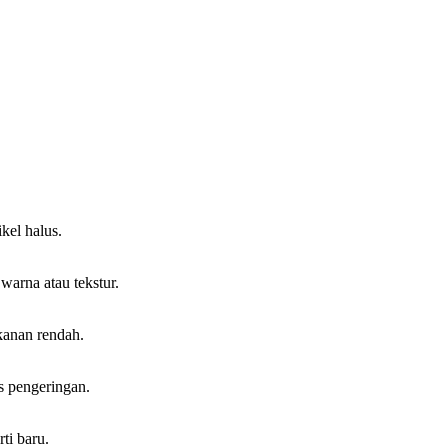
kel halus.
warna atau tekstur.
kanan rendah.
s pengeringan.
ti baru.