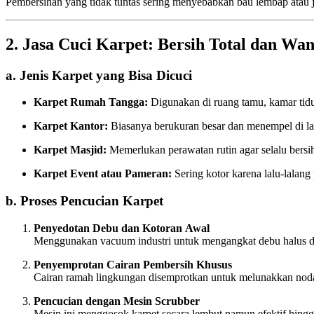
Pembersihan yang tidak tuntas sering menyebabkan bau lembap atau j
2. Jasa Cuci Karpet: Bersih Total dan Wa
a. Jenis Karpet yang Bisa Dicuci
Karpet Rumah Tangga:
Digunakan di ruang tamu, kamar tidur
Karpet Kantor:
Biasanya berukuran besar dan menempel di lant
Karpet Masjid:
Memerlukan perawatan rutin agar selalu bers
Karpet Event atau Pameran:
Sering kotor karena lalu-lalang
b. Proses Pencucian Karpet
Penyedotan Debu dan Kotoran Awal
Menggunakan vacuum industri untuk mengangkat debu halus dan
Penyemprotan Cairan Pembersih Khusus
Cairan ramah lingkungan disemprotkan untuk melunakkan no
Pencucian dengan Mesin Scrubber
Mesin ini menggosok karpet secara lembut namun efektif hingg