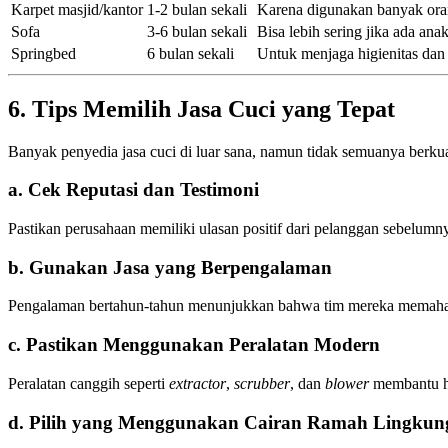
Karpet masjid/kantor
1-2 bulan sekali
Karena digunakan banyak or
Sofa
3-6 bulan sekali
Bisa lebih sering jika ada ana
Springbed
6 bulan sekali
Untuk menjaga higienitas dan k
6. Tips Memilih Jasa Cuci yang Tepat
Banyak penyedia jasa cuci di luar sana, namun tidak semuanya berkual
a. Cek Reputasi dan Testimoni
Pastikan perusahaan memiliki ulasan positif dari pelanggan sebelumn
b. Gunakan Jasa yang Berpengalaman
Pengalaman bertahun-tahun menunjukkan bahwa tim mereka memahami
c. Pastikan Menggunakan Peralatan Modern
Peralatan canggih seperti
extractor
,
scrubber
, dan
blower
membantu ha
d. Pilih yang Menggunakan Cairan Ramah Lingkun