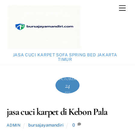
Skip
Men
to
content
JASA CUCI KARPET SOFA SPRING BED JAKARTA
TIMUR
OCTOBER
24
2025
jasa cuci karpet di Kebon Pala
bursajayamandiri
0
ADMIN