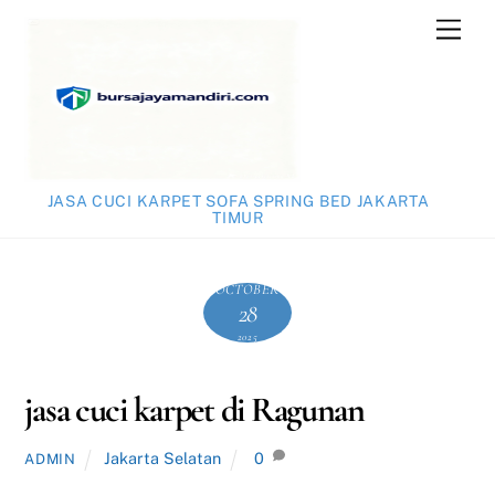
Skip
Men
to
content
JASA CUCI KARPET SOFA SPRING BED JAKARTA
TIMUR
OCTOBER
28
2025
jasa cuci karpet di Ragunan
Jakarta Selatan
0
ADMIN