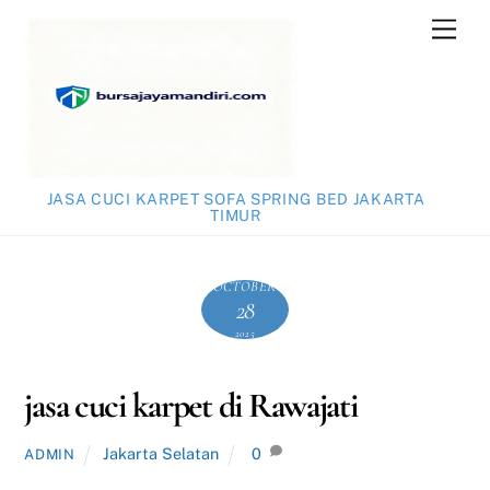
Skip
Men
to
content
JASA CUCI KARPET SOFA SPRING BED JAKARTA
TIMUR
OCTOBER
28
2025
jasa cuci karpet di Rawajati
Jakarta Selatan
0
ADMIN