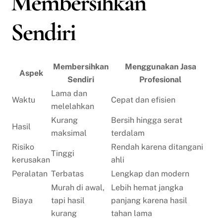
Membersihkan
Sendiri
Membersihkan
Menggunakan Jasa
Aspek
Sendiri
Profesional
Lama dan
Waktu
Cepat dan efisien
melelahkan
Kurang
Bersih hingga serat
Hasil
maksimal
terdalam
Risiko
Rendah karena ditangani
Tinggi
kerusakan
ahli
Peralatan
Terbatas
Lengkap dan modern
Murah di awal,
Lebih hemat jangka
Biaya
tapi hasil
panjang karena hasil
kurang
tahan lama