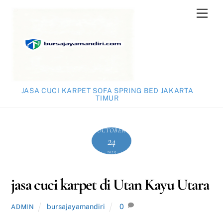
Skip
Men
to
content
JASA CUCI KARPET SOFA SPRING BED JAKARTA
TIMUR
OCTOBER
24
2025
jasa cuci karpet di Utan Kayu Utara
bursajayamandiri
0
ADMIN