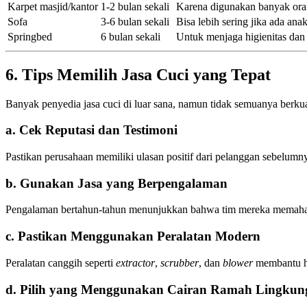
Karpet masjid/kantor
1-2 bulan sekali
Karena digunakan banyak or
Sofa
3-6 bulan sekali
Bisa lebih sering jika ada ana
Springbed
6 bulan sekali
Untuk menjaga higienitas dan k
6. Tips Memilih Jasa Cuci yang Tepat
Banyak penyedia jasa cuci di luar sana, namun tidak semuanya berkual
a. Cek Reputasi dan Testimoni
Pastikan perusahaan memiliki ulasan positif dari pelanggan sebelumn
b. Gunakan Jasa yang Berpengalaman
Pengalaman bertahun-tahun menunjukkan bahwa tim mereka memahami
c. Pastikan Menggunakan Peralatan Modern
Peralatan canggih seperti
extractor
,
scrubber
, dan
blower
membantu ha
d. Pilih yang Menggunakan Cairan Ramah Lingkun