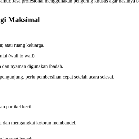
amur. Jasa profesional menggunakan pengering khusus agar hasilnya b
ngi Maksimal
, atau ruang keluarga.
ai (wall to wall).
ih dan nyaman digunakan ibadah.
 pengunjung, perlu pembersihan cepat setelah acara selesai.
 partikel kecil.
da dan mengangkat kotoran membandel.
a ke serat bawah.