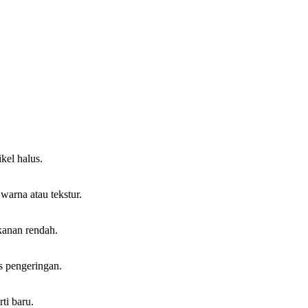
kel halus.
warna atau tekstur.
kanan rendah.
s pengeringan.
ti baru.