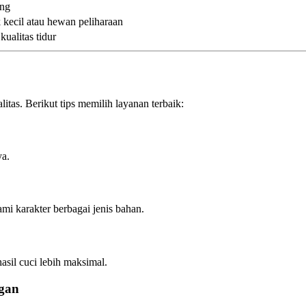
ang
k kecil atau hewan peliharaan
ualitas tidur
itas. Berikut tips memilih layanan terbaik:
ya.
 karakter berbagai jenis bahan.
sil cuci lebih maksimal.
gan