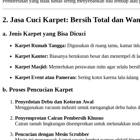
Pembersihan yang tidak tuntas sering menyebabkan bau lembap atau j
2. Jasa Cuci Karpet: Bersih Total dan Wa
a. Jenis Karpet yang Bisa Dicuci
Karpet Rumah Tangga:
Digunakan di ruang tamu, kamar tidur
Karpet Kantor:
Biasanya berukuran besar dan menempel di lant
Karpet Masjid:
Memerlukan perawatan rutin agar selalu bers
Karpet Event atau Pameran:
Sering kotor karena lalu-lalang
b. Proses Pencucian Karpet
Penyedotan Debu dan Kotoran Awal
Menggunakan vacuum industri untuk mengangkat debu halus dan
Penyemprotan Cairan Pembersih Khusus
Cairan ramah lingkungan disemprotkan untuk melunakkan no
Pencucian dengan Mesin Scrubber
Mesin ini menggosok karpet secara lembut namun efektif hingg