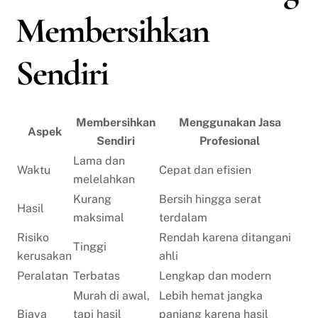
Membersihkan
Sendiri
Membersihkan
Menggunakan Jasa
Aspek
Sendiri
Profesional
Lama dan
Waktu
Cepat dan efisien
melelahkan
Kurang
Bersih hingga serat
Hasil
maksimal
terdalam
Risiko
Rendah karena ditangani
Tinggi
kerusakan
ahli
Peralatan
Terbatas
Lengkap dan modern
Murah di awal,
Lebih hemat jangka
Biaya
tapi hasil
panjang karena hasil