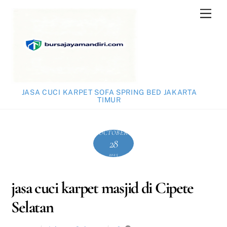
Skip
Men
to
content
JASA CUCI KARPET SOFA SPRING BED JAKARTA
TIMUR
OCTOBER
28
2025
jasa cuci karpet masjid di Cipete
Selatan