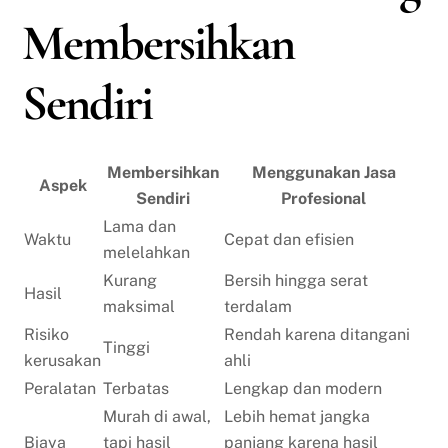
Membersihkan
Sendiri
Membersihkan
Menggunakan Jasa
Aspek
Sendiri
Profesional
Lama dan
Waktu
Cepat dan efisien
melelahkan
Kurang
Bersih hingga serat
Hasil
maksimal
terdalam
Risiko
Rendah karena ditangani
Tinggi
kerusakan
ahli
Peralatan
Terbatas
Lengkap dan modern
Murah di awal,
Lebih hemat jangka
Biaya
tapi hasil
panjang karena hasil