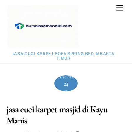
Skip
Men
to
content
JASA CUCI KARPET SOFA SPRING BED JAKARTA
TIMUR
OCTOBER
24
2025
jasa cuci karpet masjid di Kayu
Manis