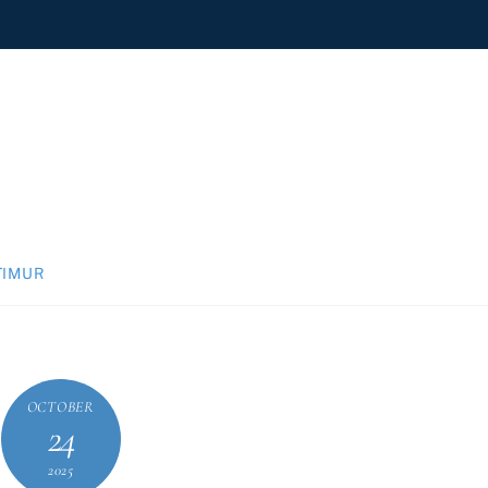
TIMUR
OCTOBER
24
2025