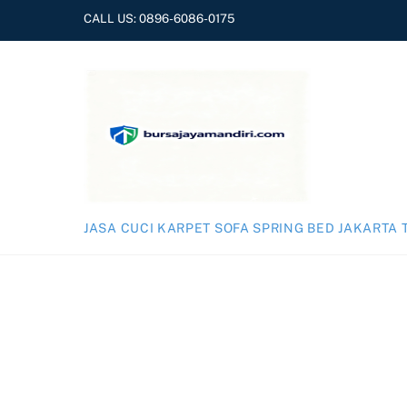
Skip
CALL US:
0896-6086-0175
to
content
JASA CUCI KARPET SOFA SPRING BED JAKARTA 