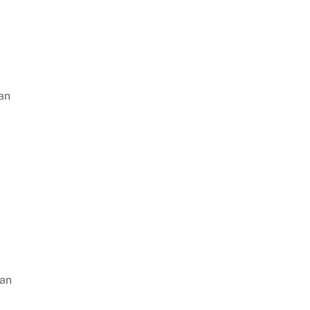
an
gan