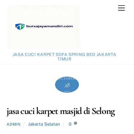
Skip
Men
to
content
JASA CUCI KARPET SOFA SPRING BED JAKARTA
TIMUR
OCTOBER
28
2025
jasa cuci karpet masjid di Selong
Jakarta Selatan
0
ADMIN