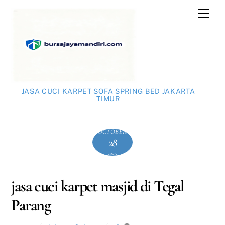
Skip
Men
to
content
JASA CUCI KARPET SOFA SPRING BED JAKARTA
TIMUR
OCTOBER
28
2025
jasa cuci karpet masjid di Tegal
Parang