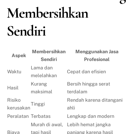
Membersihkan
Sendiri
Membersihkan
Menggunakan Jasa
Aspek
Sendiri
Profesional
Lama dan
Waktu
Cepat dan efisien
melelahkan
Kurang
Bersih hingga serat
Hasil
maksimal
terdalam
Risiko
Rendah karena ditangani
Tinggi
kerusakan
ahli
Peralatan
Terbatas
Lengkap dan modern
Murah di awal,
Lebih hemat jangka
Biaya
tapi hasil
panjang karena hasil