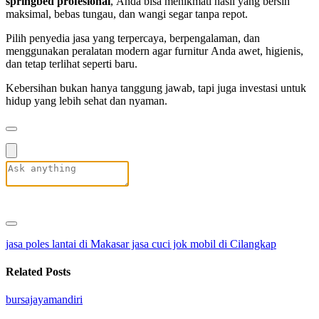
springbed profesional
, Anda bisa menikmati hasil yang bersih
maksimal, bebas tungau, dan wangi segar tanpa repot.
Pilih penyedia jasa yang terpercaya, berpengalaman, dan
menggunakan peralatan modern agar furnitur Anda awet, higienis,
dan tetap terlihat seperti baru.
Kebersihan bukan hanya tanggung jawab, tapi juga investasi untuk
hidup yang lebih sehat dan nyaman.
jasa poles lantai di Makasar
jasa cuci jok mobil di Cilangkap
Related Posts
bursajayamandiri