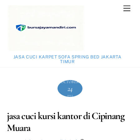
Skip
Men
to
content
JASA CUCI KARPET SOFA SPRING BED JAKARTA
TIMUR
OCTOBER
24
2025
jasa cuci kursi kantor di Cipinang
Muara