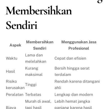
Membersihkan
Sendiri
Membersihkan
Menggunakan Jasa
Aspek
Sendiri
Profesional
Lama dan
Waktu
Cepat dan efisien
melelahkan
Kurang
Bersih hingga serat
Hasil
maksimal
terdalam
Risiko
Rendah karena ditangani
Tinggi
kerusakan
ahli
Peralatan
Terbatas
Lengkap dan modern
Murah di awal,
Lebih hemat jangka
Biaya
tapi hasil
panjang karena hasil