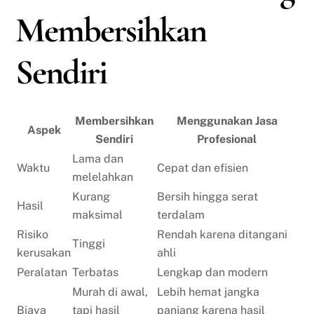
Membersihkan
Sendiri
Membersihkan
Menggunakan Jasa
Aspek
Sendiri
Profesional
Lama dan
Waktu
Cepat dan efisien
melelahkan
Kurang
Bersih hingga serat
Hasil
maksimal
terdalam
Risiko
Rendah karena ditangani
Tinggi
kerusakan
ahli
Peralatan
Terbatas
Lengkap dan modern
Murah di awal,
Lebih hemat jangka
Biaya
tapi hasil
panjang karena hasil