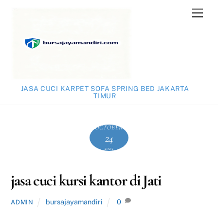
Skip
Men
to
content
JASA CUCI KARPET SOFA SPRING BED JAKARTA
TIMUR
OCTOBER
24
2025
jasa cuci kursi kantor di Jati
bursajayamandiri
0
ADMIN