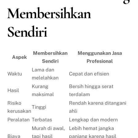
Membersihkan
Sendiri
Membersihkan
Menggunakan Jasa
Aspek
Sendiri
Profesional
Lama dan
Waktu
Cepat dan efisien
melelahkan
Kurang
Bersih hingga serat
Hasil
maksimal
terdalam
Risiko
Rendah karena ditangani
Tinggi
kerusakan
ahli
Peralatan
Terbatas
Lengkap dan modern
Murah di awal,
Lebih hemat jangka
Biaya
tapi hasil
panjang karena hasil