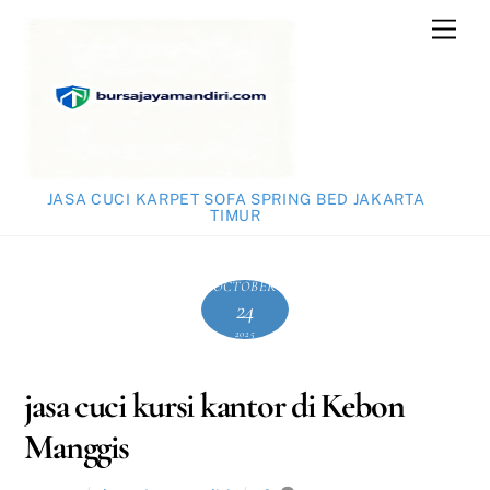
Skip
Men
to
content
JASA CUCI KARPET SOFA SPRING BED JAKARTA
TIMUR
OCTOBER
24
2025
jasa cuci kursi kantor di Kebon
Manggis