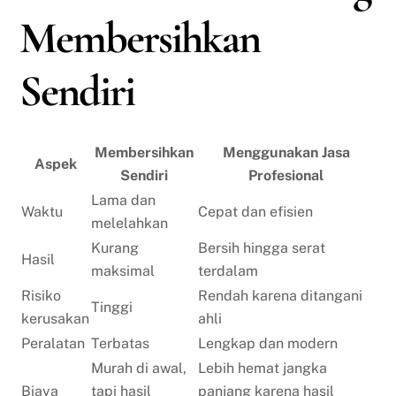
Membersihkan
Sendiri
Membersihkan
Menggunakan Jasa
Aspek
Sendiri
Profesional
Lama dan
Waktu
Cepat dan efisien
melelahkan
Kurang
Bersih hingga serat
Hasil
maksimal
terdalam
Risiko
Rendah karena ditangani
Tinggi
kerusakan
ahli
Peralatan
Terbatas
Lengkap dan modern
Murah di awal,
Lebih hemat jangka
Biaya
tapi hasil
panjang karena hasil