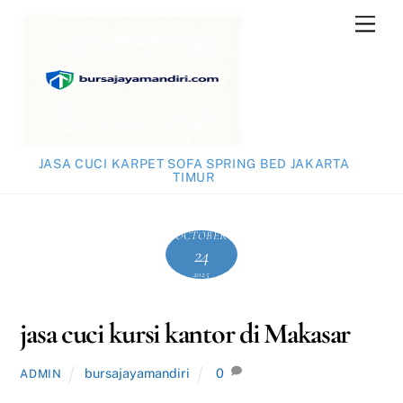
Skip
Men
to
content
JASA CUCI KARPET SOFA SPRING BED JAKARTA
TIMUR
OCTOBER
24
2025
jasa cuci kursi kantor di Makasar
bursajayamandiri
0
ADMIN