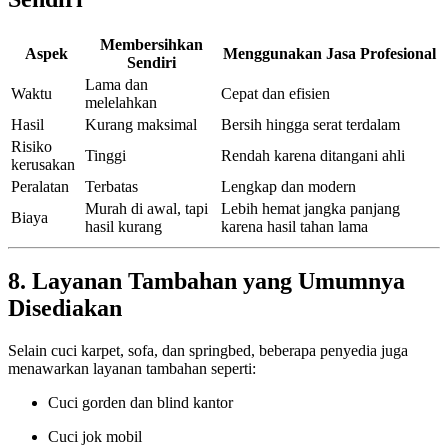
Membersihkan
Aspek
Menggunakan Jasa Profesional
Sendiri
Lama dan
Waktu
Cepat dan efisien
melelahkan
Hasil
Kurang maksimal
Bersih hingga serat terdalam
Risiko
Tinggi
Rendah karena ditangani ahli
kerusakan
Peralatan
Terbatas
Lengkap dan modern
Murah di awal, tapi
Lebih hemat jangka panjang
Biaya
hasil kurang
karena hasil tahan lama
8. Layanan Tambahan yang Umumnya
Disediakan
Selain cuci karpet, sofa, dan springbed, beberapa penyedia juga
menawarkan layanan tambahan seperti:
Cuci gorden dan blind kantor
Cuci jok mobil