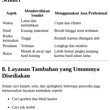
Membersihkan
Aspek
Menggunakan Jasa Profesional
Sendiri
Lama dan
Waktu
Cepat dan efisien
melelahkan
Hasil
Kurang maksimal
Bersih hingga serat terdalam
Risiko
Tinggi
Rendah karena ditangani ahli
kerusakan
Peralatan
Terbatas
Lengkap dan modern
Murah di awal, tapi
Lebih hemat jangka panjang
Biaya
hasil kurang
karena hasil tahan lama
8. Layanan Tambahan yang Umumnya
Disediakan
Selain cuci karpet, sofa, dan springbed, beberapa penyedia juga
menawarkan layanan tambahan seperti:
Cuci gorden dan blind kantor
Cuci jok mobil