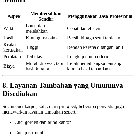
Membersihkan
Aspek
Menggunakan Jasa Profesional
Sendiri
Lama dan
Waktu
Cepat dan efisien
melelahkan
Hasil
Kurang maksimal
Bersih hingga serat terdalam
Risiko
Tinggi
Rendah karena ditangani ahli
kerusakan
Peralatan
Terbatas
Lengkap dan modern
Murah di awal, tapi
Lebih hemat jangka panjang
Biaya
hasil kurang
karena hasil tahan lama
8. Layanan Tambahan yang Umumnya
Disediakan
Selain cuci karpet, sofa, dan springbed, beberapa penyedia juga
menawarkan layanan tambahan seperti:
Cuci gorden dan blind kantor
Cuci jok mobil