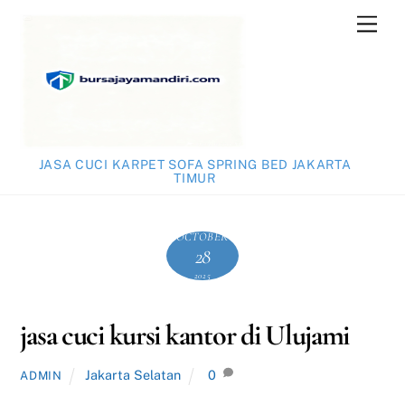
Skip
Men
to
content
JASA CUCI KARPET SOFA SPRING BED JAKARTA
TIMUR
OCTOBER
28
2025
jasa cuci kursi kantor di Ulujami
Jakarta Selatan
0
ADMIN